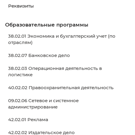
Контактные телефоны:
8 (4012)
55-73-82
,
8
(4012)
50-89-40
График работы:
с понедельника по пятницу
08.30-17.00; в субботу с 10.00-14.00; обед: 13.
14.00
Абитуриенту
Как поступить?
Обркредит в СПО
Навигатор абитуриента