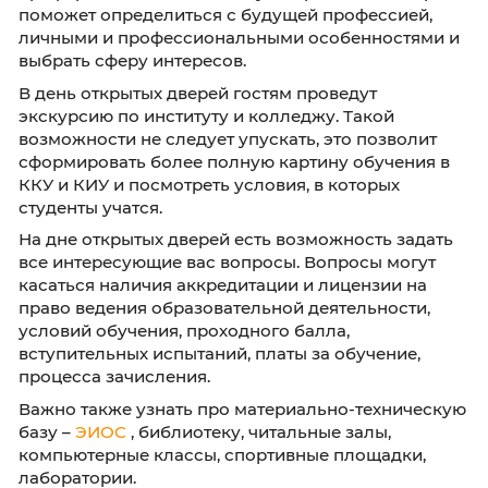
образовательных программ расскажут об
особенностях учебного процесса, дальнейш
перспективах, которые ждут выпускников К
КИУ, а сотрудники приемной комиссии
остановятся подробно на особенностях пр
кампании 2024 года, проведут
профориентационное консультирование, ко
поможет определиться с будущей професси
личными и профессиональными особенност
выбрать сферу интересов.
В день открытых дверей гостям проведут
экскурсию по институту и колледжу. Такой
возможности не следует упускать, это позво
сформировать более полную картину обуче
ККУ и КИУ и посмотреть условия, в которых
студенты учатся.
На дне открытых дверей есть возможность з