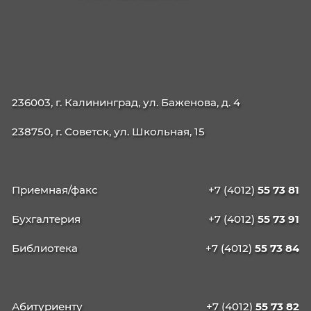
38.02.07 Банковское дело
38.02.03 Операционная деятельность в
логистике
40.02.02 Правоохранительная деятельност
09.02.06 Сетевое и системное
администрирование
42.02.01 Реклама
42.02.02 Издательское дело
21.02.19 Землеустройство
40.02.04 Юриспруденция