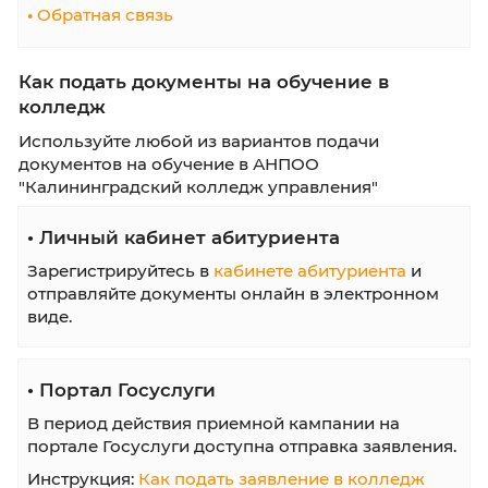
Информация абитуриенту
•
Сроки обучения
•
Стоимость обучения
•
Вступителные испытания
•
План приема
•
Приказы о зачислении
•
Шаблоны документов
•
Правила приема
•
Перечень специальностей
•
Обратная связь