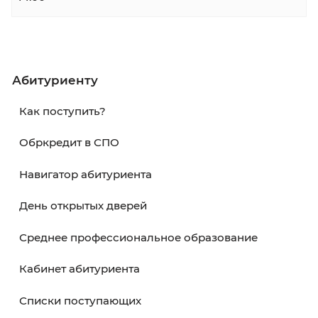
портале Госуслуги доступна отправка заявл
Инструкция:
Как подать заявление в колле
•
Электронная почта
Вы можете отправить отсканированные
документы в электронном виде.
Ознакомьтесь с
пакетом документов
перед
отправкой на электронную
почту:
nabor@kku39.ru
•
Приемная комиссия
Адрес места приема документов:
236003, г
Калининград, ул. Баженова, д. 4
, кабинет № 
этаж)