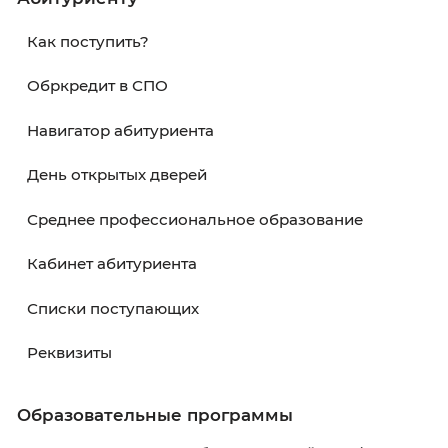
•
Правила приема
•
Перечень специальностей
•
Обратная связь
Как подать документы на обучение в
колледж
Используйте любой из вариантов подачи
документов на обучение в АНПОО
"Калининградский колледж управления"
•
Личный кабинет абитуриента
Зарегистрируйтесь в
кабинете абитуриента
отправляйте документы онлайн в электрон
виде.