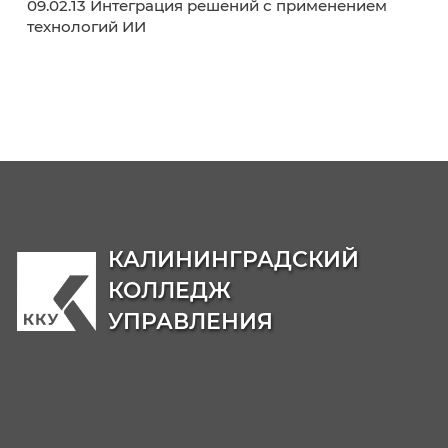
•
Приемная комиссия
Адрес места приема документов:
236003, г
Калининград, ул. Баженова, д. 4
, кабинет № 
этаж)
Контактные телефоны:
8 (4012)
55-73-82
,
8
(4012)
50-89-40
График работы:
с понедельника по пятницу
08.30-17.00; в субботу с 10.00-14.00; обед: 13.
14.00
Абитуриенту
Как поступить?