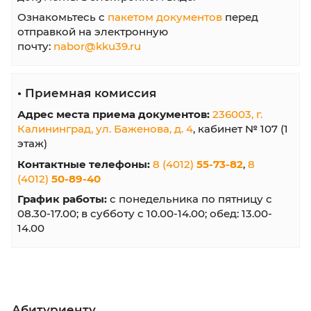
В начало
Назад
Вперёд
В кон
Информация абитуриенту
•
Сроки обучения
•
Стоимость обучения
•
Вступителные испытания
•
План приема
•
Приказы о зачислении
•
Шаблоны документов