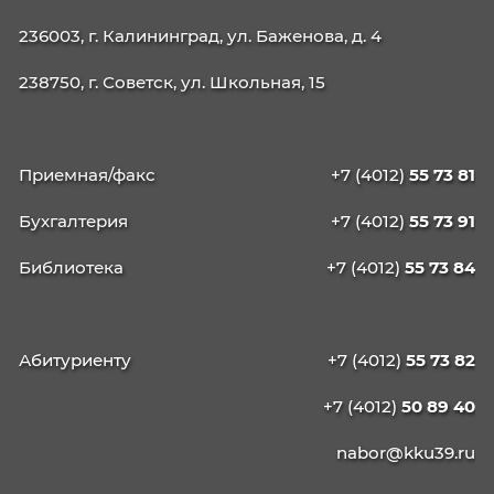
Обркредит в СПО
Навигатор абитуриента
День открытых дверей
Среднее профессиональное образование
Кабинет абитуриента
Списки поступающих
Реквизиты
Образовательные программы