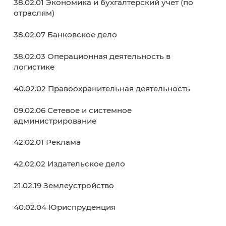
•
Портал Госуслуги
В период действия приемной кампании на
портале Госуслуги доступна отправка заявл
Инструкция:
Как подать заявление в колле
•
Электронная почта
Вы можете отправить отсканированные
документы в электронном виде.
Ознакомьтесь с
пакетом документов
перед
отправкой на электронную
почту:
nabor@kku39.ru