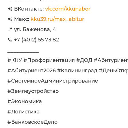
📲 ВКонтакте:
vk.com/kkunabor
📲 Макс:
kku39.ru/max_abitur
📍 ул. Баженова, 4
📞 +7 (4012) 55 73 82
⎯⎯⎯⎯⎯⎯⎯⎯⎯⎯
#ККУ #Профориентация #ДОД #Абитуриен
#Абитуриент2026 #Калининград #ДеньОтк
#СистемноеАдминистрирование
#Землеустройство
#Экономика
#Логистика
#БанковскоеДело