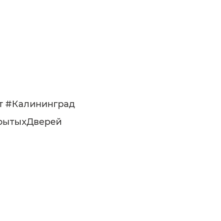
т #Калининград
рытыхДверей