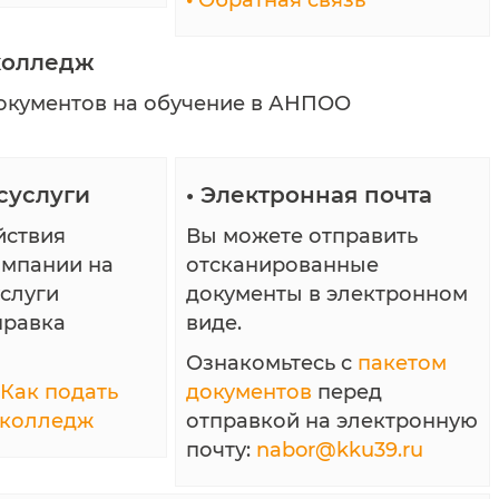
•
Обратная связь
 колледж
документов на обучение в АНПОО
суслуги
•
Электронная почта
йствия
Вы можете отправить
ампании на
отсканированные
услуги
документы в электронном
правка
виде.
Ознакомьтесь с
пакетом
Как подать
документов
перед
 колледж
отправкой на электронную
почту:
nabor@kku39.ru