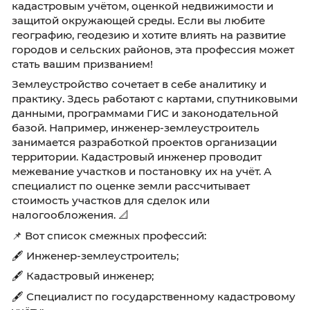
имеет значение? Землеустройство — это не 
работа с землёй. Это целая отрасль, связанн
планированием территорий, межеванием,
кадастровым учётом, оценкой недвижимост
защитой окружающей среды. Если вы любит
географию, геодезию и хотите влиять на раз
городов и сельских районов, эта профессия
стать вашим призванием!
Землеустройство сочетает в себе аналитику 
практику. Здесь работают с картами, спутн
данными, программами ГИС и законодатель
базой. Например, инженер-землеустроитель
занимается разработкой проектов организа
территории. Кадастровый инженер проводи
межевание участков и постановку их на учёт.
специалист по оценке земли рассчитывает
стоимость участков для сделок или