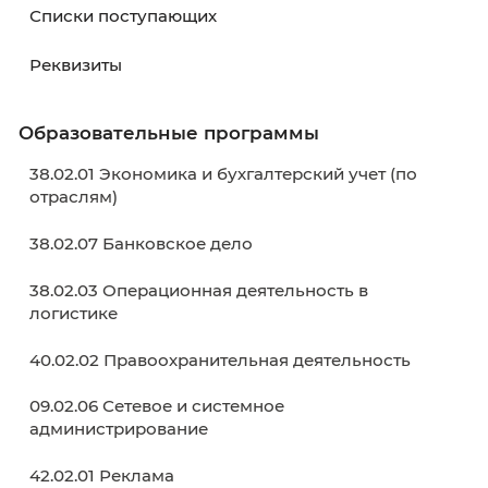
•
Приемная комиссия
Адрес места приема документов:
236003, г
Калининград, ул. Баженова, д. 4
, кабинет № 
этаж)
Контактные телефоны:
8 (4012)
55-73-82
,
8
(4012)
50-89-40
График работы:
с понедельника по пятницу
08.30-17.00; в субботу с 10.00-14.00; обед: 13.
14.00
Абитуриенту