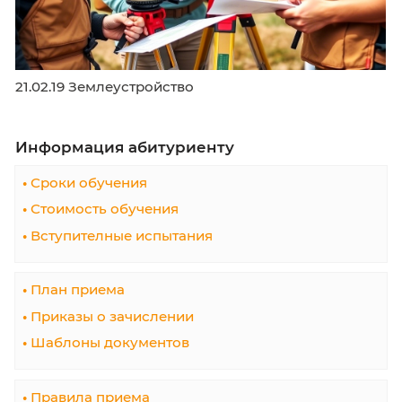
Ждем вас в нашем колледже! 👨🎓👩🎓
#ККУ #Землеустройство #Профессия #Када
#Геодезия #Карта #Калининград
#Навигатор_абитуриента
Подробнее:
https://vk.com/wall-197377501_66