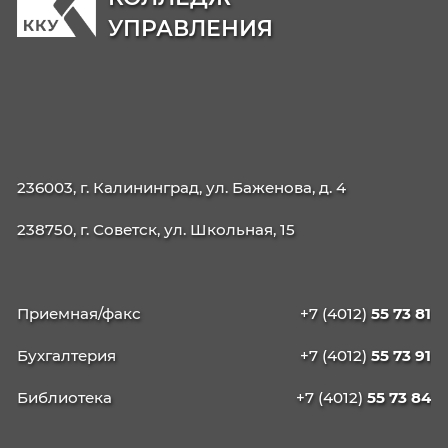
Образовательные программы
38.02.01 Экономика и бухгалтерский учет (п
отраслям)
38.02.07 Банковское дело
38.02.03 Операционная деятельность в
логистике
40.02.02 Правоохранительная деятельност
09.02.06 Сетевое и системное
администрирование
42.02.01 Реклама
42.02.02 Издательское дело