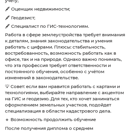
налогообложения. 📐
📌 Вот список смежных профессий:
🖋 Инженер-землеустроитель;
🖋 Кадастровый инженер;
🖋 Специалист по государственному кадаст
учёту;
🖋 Оценщик недвижимости;
🖋 Геодезист;
🖋 Специалист по ГИС-технологиям.
Работа в сфере землеустройства требует вн
к деталям, знания законодательства и умени
работать с цифрами. Плюсы: стабильность,
востребованность, возможность работать ка
офисе, так и на природе. Однако важно пони
что эта профессия требует ответственности 