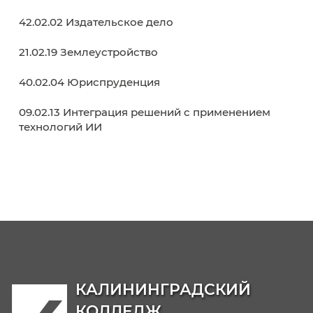
Как поступить?
Обркредит в СПО
Навигатор абитуриента
День открытых дверей
Среднее профессиональное образование
Кабинет абитуриента
Списки поступающих
Реквизиты