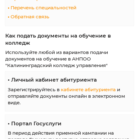
21.02.19 Землеустройство
Информация абитуриенту
•
Сроки обучения
•
Стоимость обучения
•
Вступителные испытания
•
План приема
•
Приказы о зачислении
•
Шаблоны документов