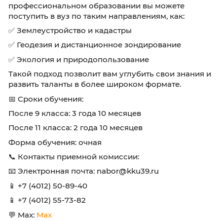
постоянного обучения, особенно с учётом
изменений в законодательстве.
💡 Совет: если вам нравится работать с карт
технологиями, выбирайте направление с ак
на ГИС и геодезию. Для тех, кто хочет занима
оформлением земельных участков, подойде
специализация в области кадастрового дела
🔹 Возможность продолжить обучение
После получения диплома о среднем
профессиональном образовании вы можете
поступить в вуз по таким направлениям, как:
✅ Землеустройство и кадастры
✅ Геодезия и дистанционное зондирование
✅ Экология и природопользование
Такой подход позволит вам углубить свои з