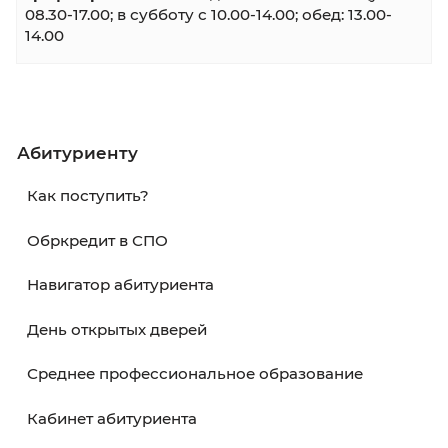
виде.
•
Портал Госуслуги
В период действия приемной кампании на
портале Госуслуги доступна отправка заявл
Инструкция:
Как подать заявление в колле
•
Электронная почта
Вы можете отправить отсканированные
документы в электронном виде.
Ознакомьтесь с
пакетом документов
перед
отправкой на электронную
почту:
nabor@kku39.ru