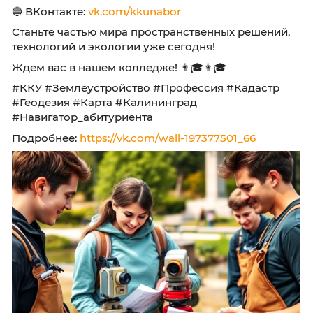
развить таланты в более широком формате.
📅 Сроки обучения:
После 9 класса: 3 года 10 месяцев
После 11 класса: 2 года 10 месяцев
Форма обучения: очная
📞 Контакты приемной комиссии:
📧 Электронная почта: nabor@kku39.ru
📱 +7 (4012) 50-89-40
📱 +7 (4012) 55-73-82
💬 Max:
Max
🔵 ВКонтакте:
vk.com/kkunabor
Станьте частью мира пространственных реш
технологий и экологии уже сегодня!