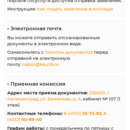
•
Правила приема
•
Перечень специальностей
•
Обратная связь
Как подать документы на обучение в
колледж
Используйте любой из вариантов подачи
документов на обучение в АНПОО
"Калининградский колледж управления"
•
Личный кабинет абитуриента
Зарегистрируйтесь в
кабинете абитуриента
отправляйте документы онлайн в электрон