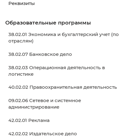
Ознакомьтесь с
пакетом документов
перед
отправкой на электронную
почту:
nabor@kku39.ru
•
Приемная комиссия
Адрес места приема документов:
236003, г
Калининград, ул. Баженова, д. 4
, кабинет № 
этаж)
Контактные телефоны:
8 (4012)
55-73-82
,
8
(4012)
50-89-40
График работы:
с понедельника по пятницу
08.30-17.00; в субботу с 10.00-14.00; обед: 13.
14.00