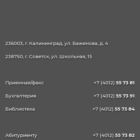
Списки поступающих
Реквизиты
Образовательные программы
38.02.01 Экономика и бухгалтерский учет (п
отраслям)
38.02.07 Банковское дело
38.02.03 Операционная деятельность в
логистике
40.02.02 Правоохранительная деятельност
09.02.06 Сетевое и системное