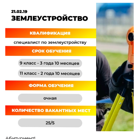
Подробную информацию о программах сред
профессионального образования можно най
разделах:
Образовательные программы
и
Абитуриенту
или задайте вопрос:
+7 (4012) 50-89-40
/
nabor@kku39.ru
ВКонтакте
Канал Max
 Онлайн-консультант
42.02.01 Реклама
Почему стоит выбрать эту специальность?
42.02.01 Реклама
21.02.19 Землеустройство