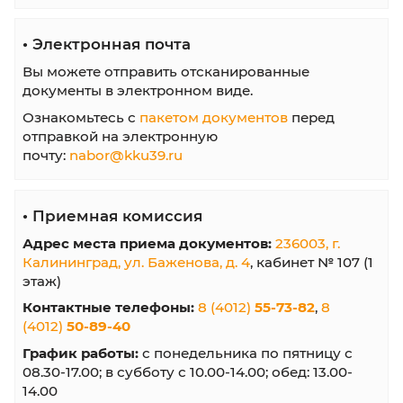
•
План приема
•
Приказы о зачислении
•
Шаблоны документов
•
Правила приема
•
Перечень специальностей
•
Обратная связь
Как подать документы на обучение в
колледж
Используйте любой из вариантов подачи
документов на обучение в АНПОО
"Калининградский колледж управления"