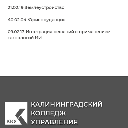
Абитуриенту
Как поступить?
Обркредит в СПО
Навигатор абитуриента
День открытых дверей
Среднее профессиональное образование
Кабинет абитуриента