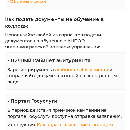
Прямо сейчас для наших абитуриентов прох
мастер-класс по направлениям «Юриспруд
и «Правоохранительная деятельность» ⚖
40.02.02 Правоохранительная деятельность
В начало
Назад
Вперёд
В кон
Информация абитуриенту
•
Сроки обучения
•
Стоимость обучения
•
Вступителные испытания