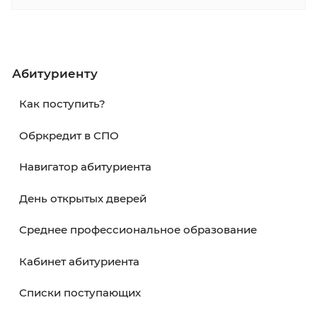
•
Личный кабинет абитуриента
Зарегистрируйтесь в
кабинете абитуриента
отправляйте документы онлайн в электрон
виде.
•
Портал Госуслуги
В период действия приемной кампании на
портале Госуслуги доступна отправка заявл
Инструкция:
Как подать заявление в колле
•
Электронная почта
Вы можете отправить отсканированные
документы в электронном виде.