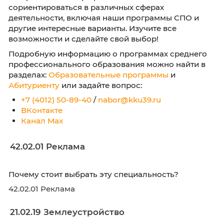
Изучать и применять технологии искусстве
интеллекта
← Назад
Дал
Хотите определиться с профессией? Здесь 
найдете информацию о профессиональных
направлениях, квалификациях среднего
профессионального образования и
востребованных профессиях. Это поможет в
сориентироваться в различных сферах
деятельности, включая наши программы СП
другие интересные варианты. Изучите все
возможности и сделайте свой выбор!