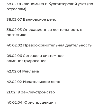
(4012)
50-89-40
График работы:
с понедельника по пятницу
08.30-17.00; в субботу с 10.00-14.00; обед: 13.
14.00
Абитуриенту
Как поступить?
Обркредит в СПО
Навигатор абитуриента