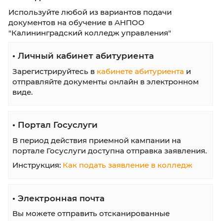
Информация абитуриенту
•
Сроки обучения
•
Стоимость обучения
•
Вступителные испытания
•
План приема
•
Приказы о зачислении
•
Шаблоны документов
•
Правила приема
•
Перечень специальностей
•
Обратная связь