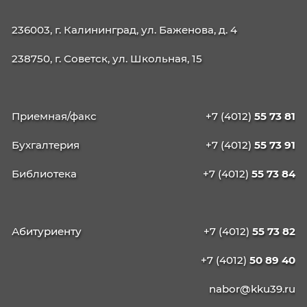
38.02.03 Операционная деятельность в
логистике
40.02.02 Правоохранительная деятельност
09.02.06 Сетевое и системное
администрирование
42.02.01 Реклама
42.02.02 Издательское дело
21.02.19 Землеустройство
40.02.04 Юриспруденция
09.02.13 Интеграция решений с применени