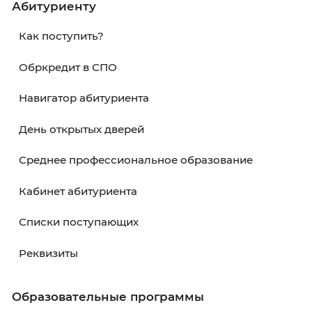
Инструкция:
Как подать заявление в колле
•
Электронная почта
Вы можете отправить отсканированные
документы в электронном виде.
Ознакомьтесь с
пакетом документов
перед
отправкой на электронную
почту:
nabor@kku39.ru
•
Приемная комиссия
Адрес места приема документов:
236003, г
Калининград, ул. Баженова, д. 4
, кабинет № 
этаж)
Контактные телефоны:
8 (4012)
55-73-82
,
8