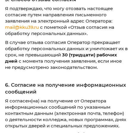
Обработка персональных данных осуществл
как с использованием средств автоматизации
и без их использования.
4. Срок действия согласия
Настоящее согласие действует в течение
3 (
лет
с момента его подписания (отправки фо
либо до момента достижения целей обработ
либо до момента моего письменного отзыва
В случае заключения договора об обучении
обработка персональных данных осуществля
течение сроков, установленных законодате
Российской Федерации.
5. Способ отзыва согласия