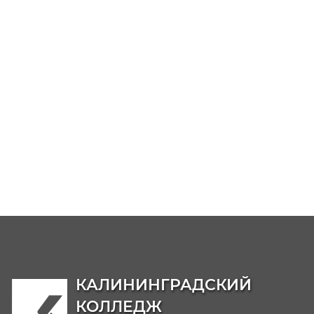
трудоустройства выпускников
ГКУ КО "ЦЗН Калининградской области"
Банк вакансий
-
https://www.rabotakaliningrad.ru/vacancy
Информационные ресурсы и банки вакансий
https://kaliningrad.hh.ru/
https://kaliningrad.rabota.ru/
https://hh.ru/