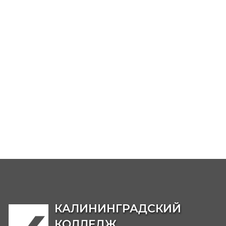
Банк вакансий
-
https://www.rabotakaliningrad.ru/vacancy
Информационные ресурсы и банки вакансий
https://kaliningrad.hh.ru/
https://kaliningrad.rabota.ru/
https://hh.ru/
https://rabota.ru/