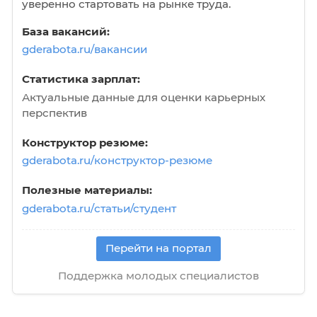
В начало
Назад
Вперёд
В кон
Ресурс для соискателей
Центр карьеры с gderabota.ru
Помогаем студентам и молодым специали
уверенно стартовать на рынке труда.
База вакансий:
gderabota.ru/вакансии
Статистика зарплат:
Актуальные данные для оценки карьерных
перспектив