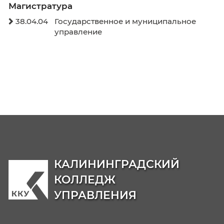
В начало
Назад
Вперёд
В кон
Образовательные программы
Бакалавриат
38.03.04
Государственное и муниципальн

управление
38.03.01
Экономика

38.03.02
Менеджмент

40.03.01
Юриспруденция

Магистратура