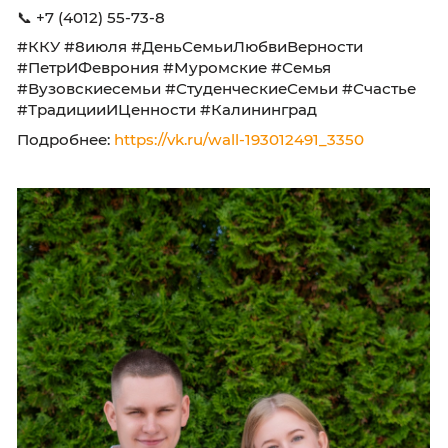
вашим близким! 💖
🧡 Мы в соцсетях:
📲 ВКонтакте:
vk.com/kku39ru
|
vk.com/kkunab
📲 MAX:
kku39.ru/max_stud
📍 ул. Баженова, 4
📞 +7 (4012) 55-73-8
#ККУ #8июля #ДеньСемьиЛюбвиВерности
#ПетрИФеврония #Муромские #Семья
#Вузовскиесемьи #СтуденческиеСемьи #Сч
#ТрадицииИЦенности #Калининград
Подробнее:
https://vk.ru/wall-193012491_3350