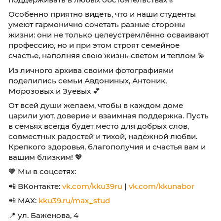
искренней любви, верности и душевной близ
Их жизненный путь напоминает нам, как важ
семье чуткость, умение слышать друг друга 
поддерживать в любых обстоятельствах ✊
Особенно приятно видеть, что и наши студе
умеют гармонично сочетать разные стороны
жизни: они не только целеустремлённо осв
профессию, но и при этом строят семейное
счастье, наполняя свою жизнь светом и тепл
Из личного архива своими фотографиями
поделились семьи Авдониных, Антоник,
Морозовых и Зуевых 💕
От всей души желаем, чтобы в каждом доме
царили уют, доверие и взаимная поддержка.
в семьях всегда будет место для добрых слов
совместных радостей и тихой, надёжной люб
Крепкого здоровья, благополучия и счастья 