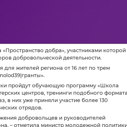
а «Пространство добра», участниками которой
оров добровольческой деятельности.
 для жителей региона от 16 лет по трем
molod39|гранты».
ники пройдут обучающую программу «Школа
терских центров, тренинги подобного формат
з, в них уже приняли участие более 130
еских отрядов.
яжения добровольцев и руководителей
она, – отметила министр молодежной политик