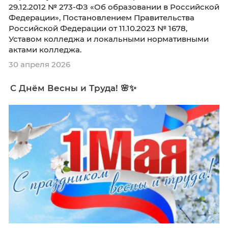
родителей (законных представителей) о том, 
2026/2027 учебном году при реализации
образовательных программ среднего
профессионального образования колледж 
применять электронное обучение и
дистанционные образовательные технологи
порядке, установленном Федеральным зако
29.12.2012 № 273-ФЗ «Об образовании в Рос
Федерации», Постановлением Правительств
Российской Федерации от 11.10.2023 № 1678,
Уставом колледжа и локальными норматив
актами колледжа.
30 апреля 2026
С Днём Весны и Труда! 🌸✨