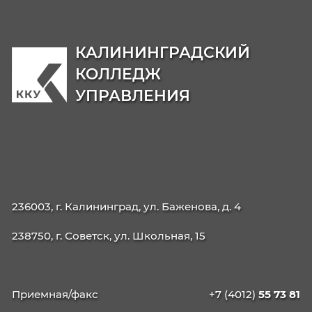
09.02.06 Сетевое и системное
администрирование
42.02.01 Реклама
42.02.02 Издательское дело
21.02.19 Землеустройство
40.02.04 Юриспруденция
09.02.13 Интеграция решений с применени
технологий ИИ