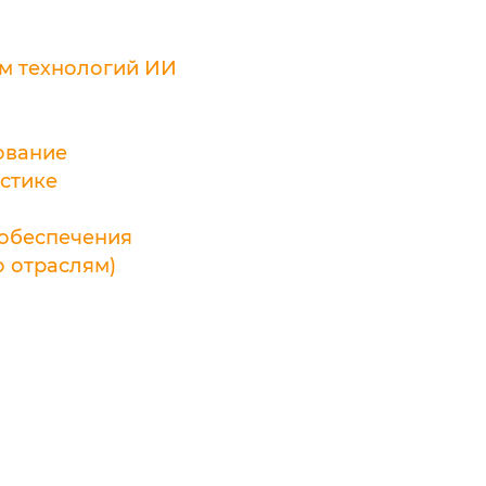
ем технологий ИИ
ование
истике
 обеспечения
о отраслям)