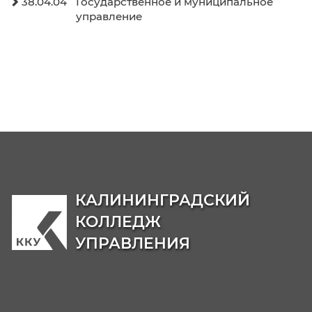
Молодежный Медиацентр
Образовательные программы
Бакалавриат
38.03.04
Государственное и муниципальн

управление
38.03.01
Экономика

38.03.02
Менеджмент

40.03.01
Юриспруденция

Магистратура
38.04.04
Государственное и муниципальн
