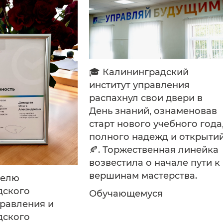
🎓 Калининградский
институт управления
распахнул свои двери в
День знаний, ознаменовав
старт нового учебного года
полного надежд и открыти
🍂. Торжественная линейка
возвестила о начале пути к
вершинам мастерства.
телю
дского
Обучающемуся
правления и
дского