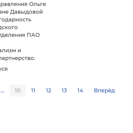
правления Ольге
вне Давыдовой
годарность
дского
отделения ПАО
ализм и
партнерство.
уся
...
10
11
12
13
14
Вперёд