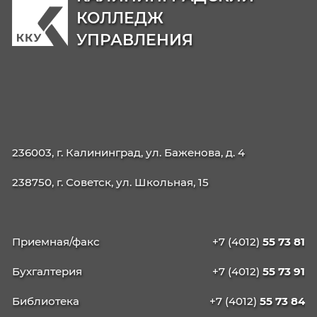
09.02.06 Сетевое и системное
администрирование
42.02.01 Реклама
42.02.02 Издательское дело
21.02.19 Землеустройство
40.02.04 Юриспруденция
09.02.13 Интеграция решений с применени
технологий ИИ