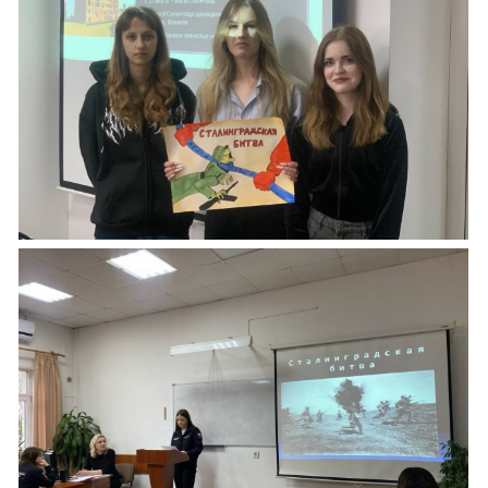
#ДеньВоинскойСлавы #Память #НашКолле
Подробнее:
https://vk.ru/wall-193012491_2936