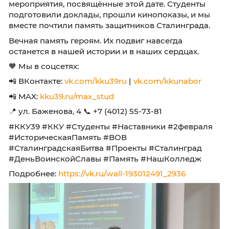
значимых и героических сражений Великой
Отечественной войны.
🖼 В нашем колледже прошли памятные
мероприятия, посвящённые этой дате. Студе
подготовили доклады, прошли кинопоказы, 
вместе почтили память защитников Сталингр
Вечная память героям. Их подвиг навсегда
останется в нашей истории и в наших сердца
🧡 Мы в соцсетях:
📲 ВКонтакте:
vk.com/kku39ru
|
vk.com/kkunab
📲 MAX:
kku39.ru/max_stud
📍 ул. Баженова, 4 📞 +7 (4012) 55-73-81
#ККУ39 #ККУ #Студенты #Наставники #2фе
#ИсторическаяПамять #ВОВ
#СталинградскаяБитва #Проекты #Сталинг