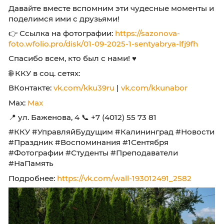
вами яркими моментами этого события! 📸✨
👥 Все, кто принимал участие, могут уже иск
себя на фотографиях.
Давайте вместе вспомним эти чудесные мом
поделимся ими с друзьями!
👉 Ссылка на фотографии:
https://sazonova-
foto.wfolio.pro/disk/01-09-2025-1-sentyabrya-lfj
Спасибо всем, кто был с нами! ♥️
🌐 ККУ в соц. сетях:
ВКонтакте:
vk.com/kku39ru
|
vk.com/kkunabor
Max:
Max
📍 ул. Баженова, 4 📞 +7 (4012) 55 73 81
#ККУ #УправляйБудущим #Калининград #Н
#Праздник #Воспоминания #1Сентября