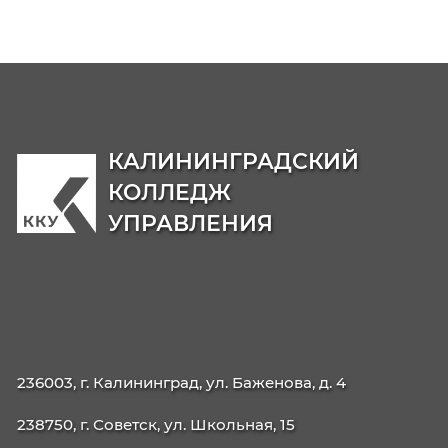
09.02.06 Сетевое и системное
администрирование
42.02.01 Реклама
42.02.02 Издательское дело
21.02.19 Землеустройство
40.02.04 Юриспруденция
09.02.13 Интеграция решений с применени
технологий ИИ