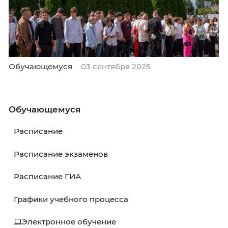
#Фотографии #Студенты #Преподаватели
#НаПамять
Подробнее:
https://vk.com/wall-193012491_258
Обучающемуся
03 сентября 2025
Обучающемуся