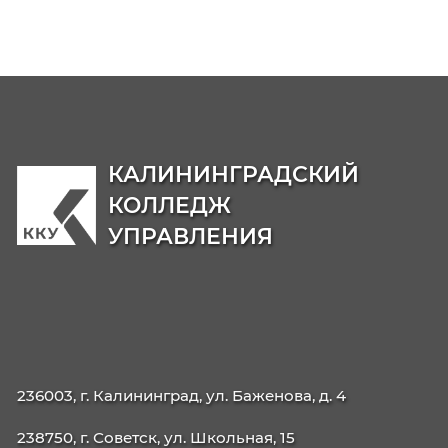
38.02.07 Банковское дело
38.02.03 Операционная деятельность в
логистике
40.02.02 Правоохранительная деятельност
09.02.06 Сетевое и системное
администрирование
42.02.01 Реклама
42.02.02 Издательское дело
21.02.19 Землеустройство