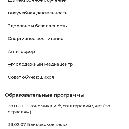
В начало
Назад
Вперёд
В кон
Обучающемуся
Расписание
Расписание экзаменов
Расписание ГИА
Графики учебного процесса
Электронное обучение