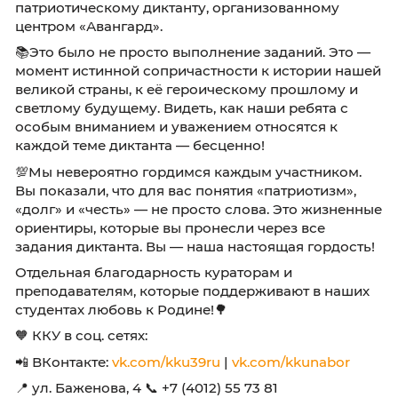
для нашего колледжа! Курсанты группы 25
присоединились к масштабной и важной
инициативе — IV Всероссийскому военно-
патриотическому диктанту, организованном
центром «Авангард».
📚Это было не просто выполнение заданий. 
момент истинной сопричастности к истории
великой страны, к её героическому прошло
светлому будущему. Видеть, как наши ребята
особым вниманием и уважением относятся 
каждой теме диктанта — бесценно!
💯Мы невероятно гордимся каждым участни
Вы показали, что для вас понятия «патриотиз
«долг» и «честь» — не просто слова. Это жи
ориентиры, которые вы пронесли через все
задания диктанта. Вы — наша настоящая гор