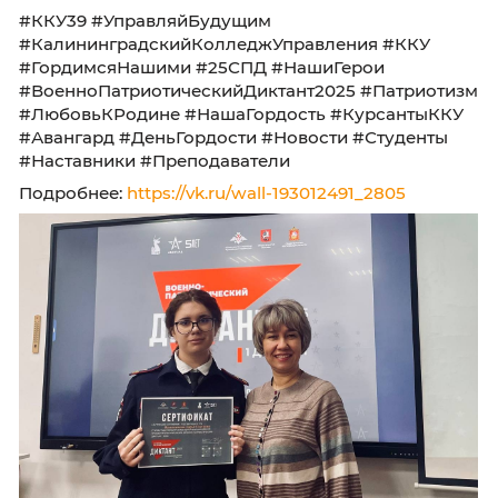
Отдельная благодарность кураторам и
преподавателям, которые поддерживают в 
студентах любовь к Родине!🌳
🧡 ККУ в соц. сетях:
📲 ВКонтакте:
vk.com/kku39ru
|
vk.com/kkunab
📍 ул. Баженова, 4 📞 +7 (4012) 55 73 81
#ККУ39 #УправляйБудущим
#КалининградскийКолледжУправления #К
#ГордимсяНашими #25СПД #НашиГерои
#ВоенноПатриотическийДиктант2025 #Патр
#ЛюбовьКРодине #НашаГордость #Курсан
#Авангард #ДеньГордости #Новости #Студе
#Наставники #Преподаватели
Подробнее:
https://vk.ru/wall-193012491_2805