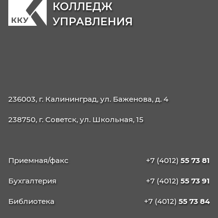
38.02.03 Операционная деятельность в
логистике
40.02.02 Правоохранительная деятельност
09.02.06 Сетевое и системное
администрирование
42.02.01 Реклама
42.02.02 Издательское дело
21.02.19 Землеустройство
40.02.04 Юриспруденция
09.02.13 Интеграция решений с применени