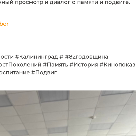
жный просмотр и диалог о памяти и подвиге.
bor
вости #Калининград # #82годовщина
остПоколений #Память #История #Кинопоказ
оспитание #Подвиг