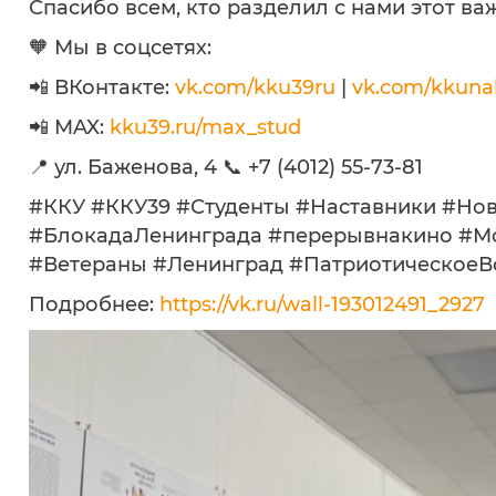
Спасибо всем, кто разделил с нами этот ва
🧡 Мы в соцсетях:
📲 ВКонтакте:
vk.com/kku39ru
|
vk.com/kkuna
📲 MAX:
kku39.ru/max_stud
📍 ул. Баженова, 4 📞 +7 (4012) 55-73-81
#ККУ #ККУ39 #Студенты #Наставники #Но
#БлокадаЛенинграда #перерывнакино #М
#Ветераны #Ленинград #ПатриотическоеВ
Подробнее:
https://vk.ru/wall-193012491_2927