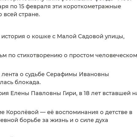
аря по 15 февраля эти короткометражные
 всей стране.
 история о кошке с Малой Садовой улицы,
льм по стихотворению о простом человеческо
я лента о судьбе Серафимы Ивановны
алась блокада.
рия Елены Павловны Гири, в 18 лет вставшей н
ме Королёвой — её воспоминания о детстве в
евной борьбе за жизнь и о силе духа