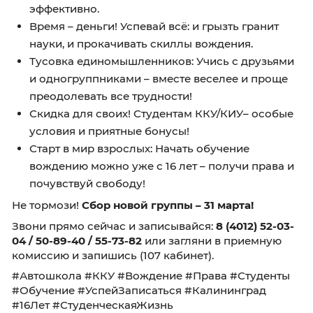
вождению прямо на базе нашего колледжа!
Что это значит?
Учиться вождению сразу после пар? Легк
Никаких мучений с транспортом и перес
– всё в одном месте, удобно и максималь
эффективно.
Время – деньги! Успевай всё: и грызть гра
науки, и прокачивать скиллы вождения.
Тусовка единомышленников: Учись с дру
и одногруппниками – вместе веселее и 
преодолевать все трудности!
Скидка для своих! Студентам ККУ/КИУ– о
условия и приятные бонусы!
Старт в мир взрослых: Начать обучение