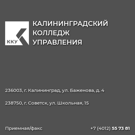
09.02.06 Сетевое и системное
администрирование
42.02.01 Реклама
42.02.02 Издательское дело
21.02.19 Землеустройство
40.02.04 Юриспруденция
09.02.13 Интеграция решений с применени
технологий ИИ