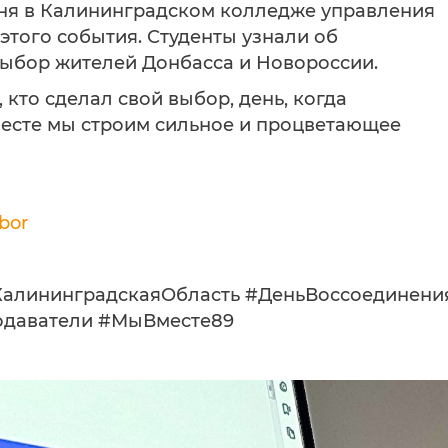
дня в Калининградском колледже управления
этого события. Студенты узнали об
ыбор жителей Донбасса и Новороссии.
х, кто сделал свой выбор, день, когда
месте мы строим сильное и процветающее
bor
алининградскаяОбласть #ДеньВоссоединени
одаватели #МыВместе89