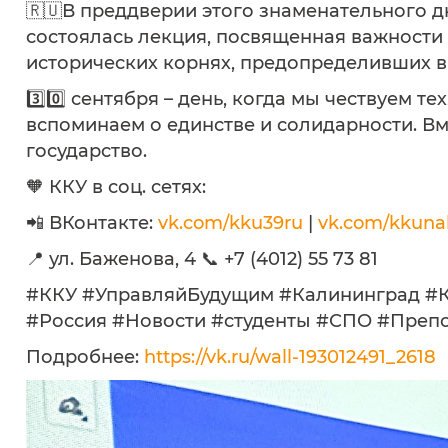
🇷🇺В преддверии этого знаменательного 
состоялась лекция, посвященная важности 
исторических корнях, предопределивших в
3️⃣0️⃣ сентября – день, когда мы чествуем те
вспоминаем о единстве и солидарности. В
государство.
🧡 ККУ в соц. сетях:
📲 ВКонтакте:
vk.com/kku39ru
|
vk.com/kkuna
📍 ул. Баженова, 4 📞 +7 (4012) 55 73 81
#ККУ #УправляйБудущим #Калининград #К
#Россия #Новости #студенты #СПО #Преп
Подробнее:
https://vk.ru/wall-193012491_2618