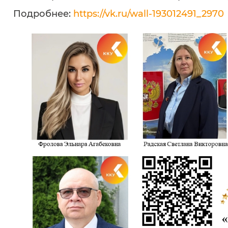
Подробнее:
https://vk.ru/wall-193012491_2970