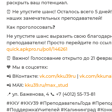
раскрыть ваш потенциал.
⏰ Не упустите шанс! Осталось всего 5 дней
наших замечательных преподавателей!
Как проголосовать❓
Не упустите шанс выразить свою благодар
преподавателю! Просто перейдите по ссылк
quick.apkpro.ru/poll/146261
⏰ Важно! Голосование открыто до 21 февра
🧡 Мы в соцсетях:
📲 ВКонтакте:
vk.com/kku39ru
|
vk.com/kkuna
📲 MAX:
kku39.ru/max_stud
📍 ул. Баженова, 4 📞 +7 (4012) 55-73-81
#ККУ #ККУ39 #ПреподавательГода #Препод
#ПоддержкаУчителей #Калининград #Конк