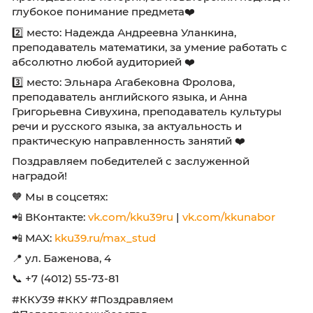
достижения были отмечены высшими награ
1️⃣ место: Марина Владимировна Темненкова
преподаватель истории, за новаторский под
глубокое понимание предмета❤️
2️⃣ место: Надежда Андреевна Уланкина,
преподаватель математики, за умение работ
абсолютно любой аудиторией ❤️
3️⃣ место: Эльнара Агабековна Фролова,
преподаватель английского языка, и Анна
Григорьевна Сивухина, преподаватель куль
речи и русского языка, за актуальность и
практическую направленность занятий ❤️
Поздравляем победителей с заслуженной
наградой!
🧡 Мы в соцсетях: