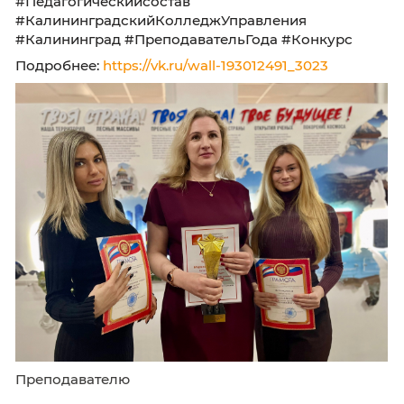
📲 ВКонтакте:
vk.com/kku39ru
|
vk.com/kkunab
📲 MAX:
kku39.ru/max_stud
📍 ул. Баженова, 4
📞 +7 (4012) 55-73-81
#ККУ39 #ККУ #Поздравляем
#Педагогическийсостав
#КалининградскийКолледжУправления
#Калининград #ПреподавательГода #Конку
Подробнее:
https://vk.ru/wall-193012491_3023