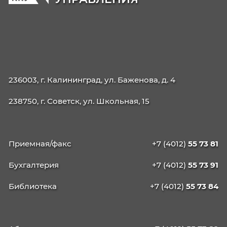
42.02.01 Реклама
42.02.02 Издательское дело
21.02.19 Землеустройство
40.02.04 Юриспруденция
09.02.13 Интеграция решений с применени
технологий ИИ