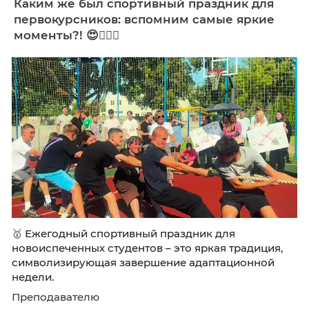
🗣️В рамках 80-летия Победы в ВОв, Года
Защитника Отечества в Калининградском
колледже управления прошла встреча учас
молодежного социального проекта «Об ист
Отечества: наглядно и интересно» со студен
направления Правоохранительная деятельно
Преподавателю
Каким же был спортивный праздник д
первокурсников: вспомним самые яр
моменты?! 😍🏃🏻‍♀️