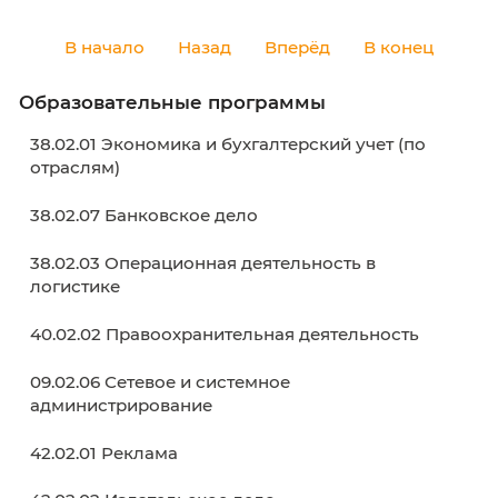
🥇 Ежегодный спортивный праздник для
новоиспеченных студентов – это яркая тради
символизирующая завершение адаптацион
недели.
Преподавателю