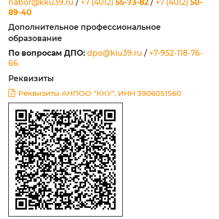
Бухгалтерия:
bux@kku39.ru
/
+7 (4012)
55-7
Библиотека:
lib@kku39.ru
/
+7 (4012)
55-73-
Приемная комиссия
nabor@kku39.ru
/
+7 (4012)
55-73-82
/
+7 (401
89-40
Дополнительное профессиональное
образование
По вопросам ДПО:
dpo@kiu39.ru
/
+7-952-11
66
Реквизиты
Реквизиты АНПОО "ККУ", ИНН 3906051560