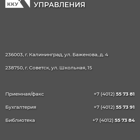
42.02.02 Издательское дело
21.02.19 Землеустройство
40.02.04 Юриспруденция
09.02.13 Интеграция решений с применени
технологий ИИ