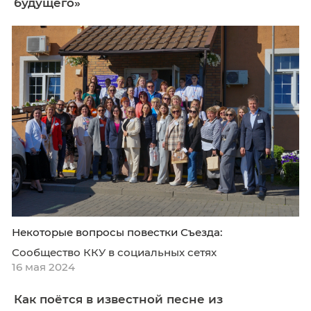
граждан на выборах Президента Российско
Федерации 16-17 марта 2024 г.
Сообщество ККУ в социальных сетях
28 мая 2024
II Съезд управленческих команд
негосударственных образовательных
организаций, членов Союза директор
ССУЗ России «Колледжи 2.0 Простран
будущего»