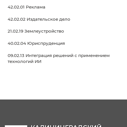
Сообщество ККУ в социальных сетях
09 мая 2024
В начало
Назад
Вперёд
В кон
Образовательные программы
38.02.01 Экономика и бухгалтерский учет (п
отраслям)
38.02.07 Банковское дело
38.02.03 Операционная деятельность в
логистике
40.02.02 Правоохранительная деятельност