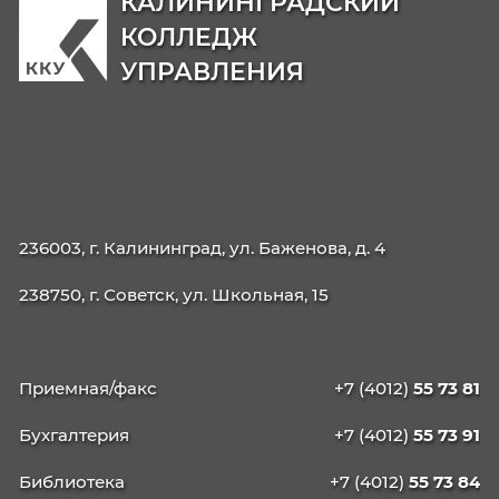
09.02.06 Сетевое и системное
администрирование
42.02.01 Реклама
42.02.02 Издательское дело
21.02.19 Землеустройство
40.02.04 Юриспруденция
09.02.13 Интеграция решений с применени
технологий ИИ